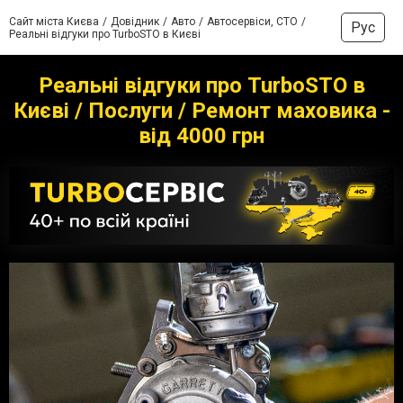
Сайт міста Києва
Довідник
Авто
Автосервіси, СТО
Рус
Реальні відгуки про TurboSTO в Києві
Реальні відгуки про TurboSTO в
Києві / Послуги / Ремонт маховика -
від 4000 грн