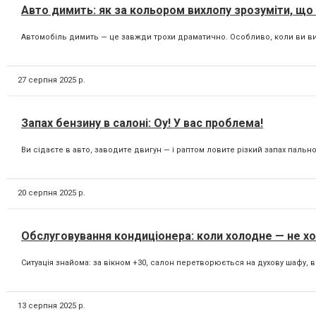
Авто димить: як за кольором вихлопу зрозуміти, щ
Автомобіль димить — це завжди трохи драматично. Особливо, коли ви виїж
27 серпня 2025 р.
Запах бензину в салоні: Оу! У вас проблема!
Ви сідаєте в авто, заводите двигун — і раптом ловите різкий запах пально
20 серпня 2025 р.
Обслуговування кондиціонера: коли холодне — не х
Ситуація знайома: за вікном +30, салон перетворюється на духову шафу, в
13 серпня 2025 р.