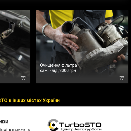
Очищення фільтра
сажі - від ,3000 грн
TO в інших містах України
иви
чні вимоги, а