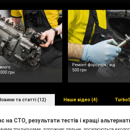
Ремонт форсунок - від
вного
500 грн
3000 грн
Новини та статті (12)
Наше відео (4)
TurboS
нс на СТО, результати тестів і кращі альтернат
новими труднощами: дорожчає пальне, посилюються екологі