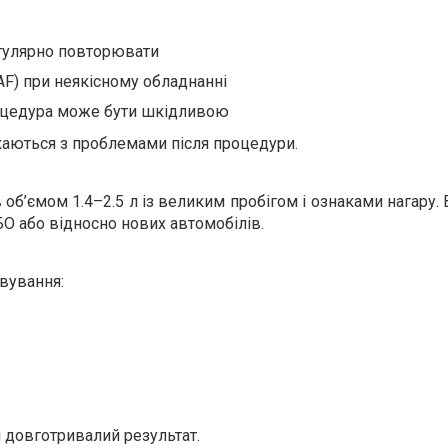
егулярно повторювати
F) при неякісному обладнанні
роцедура може бути шкідливою
икаються з проблемами після процедури.
б’ємом 1.4–2.5 л із великим пробігом і ознаками нагару. В
БО або відносно нових автомобілів.
овування:
і довготривалий результат.