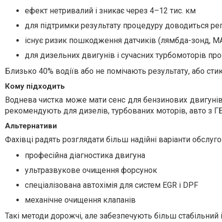
ефект нетривалий і зникає через 4–12 тис. км
для підтримки результату процедуру доводиться р
існує ризик пошкодження датчиків (лямбда-зонд, MA
для дизельних двигунів і сучасних турбомоторів п
Близько 40% водіїв або не помічають результату, або ст
Кому підходить
Воднева чистка може мати сенс для бензинових двигунів о
рекомендують для дизелів, турбованих моторів, авто з Г
Альтернативи
Фахівці радять розглядати більш надійні варіанти обслуг
професійна діагностика двигуна
ультразвукове очищення форсунок
спеціалізована автохімія для систем EGR і DPF
механічне очищення клапанів
Такі методи дорожчі, але забезпечують більш стабільний 