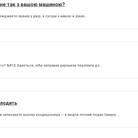
о не так з вашою машиною?
джаєте зранку у двір, а сусіди з кавою в руках...
го? &#13; Здається, ніби заправка вирішила переїхати до...
олодить
и натискаєте кнопку кондиціонера — а звідти теплий подих Сахари....