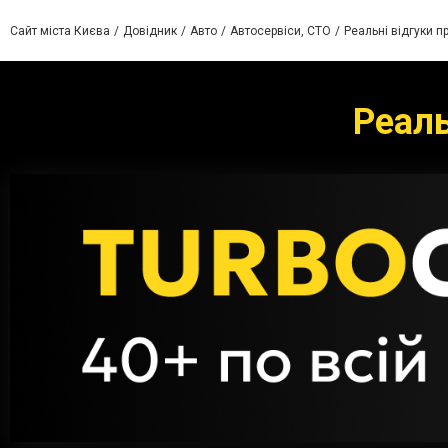
Сайт міста Києва
Довідник
Авто
Автосервіси, СТО
Реальні відгуки п
Реаль