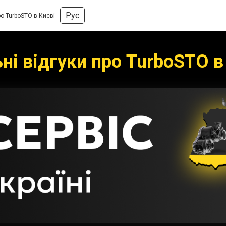
Рус
ро TurboSTO в Києві
ні відгуки про TurboSTO в