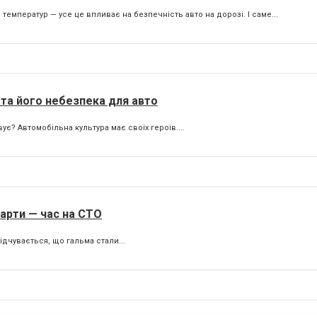
емператур — усе це впливає на безпечність авто на дорозі. І саме...
 та його небезпека для авто
вує? Автомобільна культура має своїх героїв....
арти — час на СТО
ідчувається, що гальма стали...