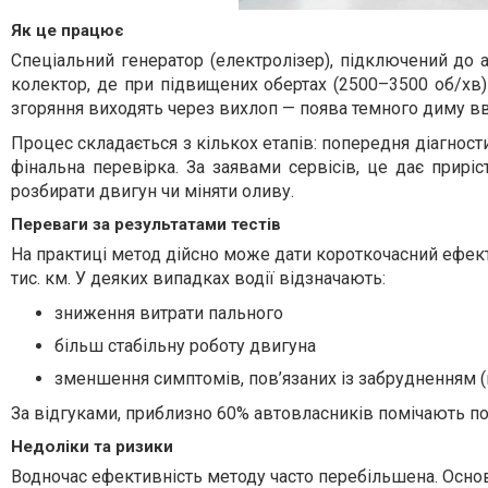
Як це працює
Спеціальний генератор (електролізер), підключений до а
колектор, де при підвищених обертах (2500–3500 об/хв
згоряння виходять через вихлоп — поява темного диму 
Процес складається з кількох етапів: попередня діагност
фінальна перевірка. За заявами сервісів, це дає прирі
розбирати двигун чи міняти оливу.
Переваги за результатами тестів
На практиці метод дійсно може дати короткочасний ефект
тис. км. У деяких випадках водії відзначають:
зниження витрати пального
більш стабільну роботу двигуна
зменшення симптомів, пов’язаних із забрудненням 
За відгуками, приблизно 60% автовласників помічають поз
Недоліки та ризики
Водночас ефективність методу часто перебільшена. Основ