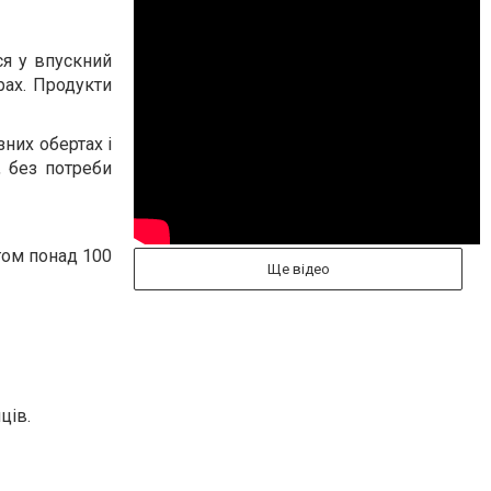
ся у впускний
рах. Продукти
зних обертах і
, без потреби
гом понад 100
Ще відео
ців.