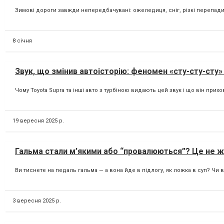
Зимові дороги завжди непередбачувані: ожеледиця, сніг, різкі перепади т
8 січня
Звук, що змінив автоісторію: феномен «сту-сту-сту»
Чому Toyota Supra та інші авто з турбіною видають цей звук і що він прихо
19 вересня 2025 р.
Гальма стали м’якими або “провалюються”? Це не ж
Ви тиснете на педаль гальма — а вона йде в підлогу, як ложка в суп? Чи в
3 вересня 2025 р.