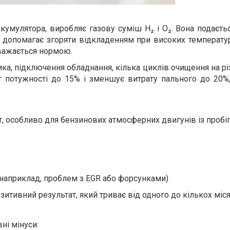
кумулятора, виробляє газову суміш H₂ і O₂. Вона подаєть
) допомагає згоряти відкладенням при високих температу
вважається нормою.
ика, підключення обладнання, кілька циклів очищення на рі
ст потужності до 15% і зменшує витрату пального до 20%
, особливо для бензинових атмосферних двигунів із пробі
(наприклад, проблем з EGR або форсунками)
итивний результат, який триває від одного до кількох міся
ні мінуси: