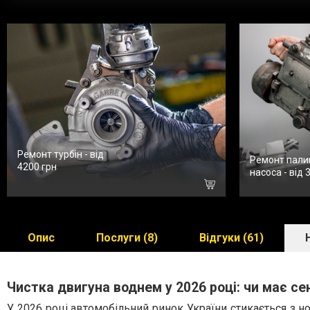
Ремонт турбін - від
Ремонт пали
4200 грн
насоса - від 
Опис
Послуги (8)
Відгуки (61)
Чистка двигуна воднем у 2026 році: чи має се
У 2026 році автомобільний ринок України стикається з 