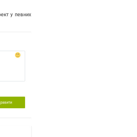
фект у певних
правити